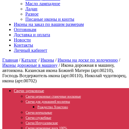
Масло лампадное
Ладан
Разное
Писаные иконы и киоты
Иконы на заказ по вашим размерам
Оптовикам
Доставка и оплата
Новости
Контакты
Личный кабинет
Главная
/
Каталог
/
Иконы
/
Иконы на доске по золочению
/
Иконы дорожные в машину
/
Икона дорожная в машину,
автоикона. Казанская икона Божией Матери (арт.00210),
Господь Вседержитель икона (арт.00110), Николай чудотворец,
икона (арт.00702)
Свечи церковные
Свечи церковные станочные восковые
Свечи для домашней молитвы
Рождество Христово
Свечи венчальные
Свечи служебные
Свечи Иерусалимские
Свечи церковные воск 100%