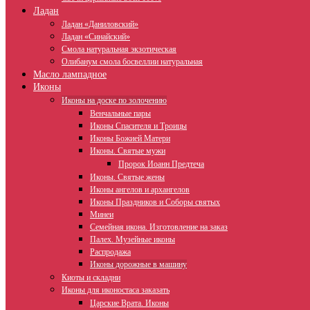
Ладан
Ладан «Даниловский»
Ладан «Синайский»
Смола натуральная экзотическая
Олибанум смола босвеллии натуральная
Масло лампадное
Иконы
Иконы на доске по золочению
Венчальные пары
Иконы Спасителя и Троицы
Иконы Божией Матери
Иконы. Святые мужи
Пророк Иоанн Предтеча
Иконы. Святые жены
Иконы ангелов и архангелов
Иконы Праздников и Соборы святых
Минеи
Семейная икона. Изготовление на заказ
Палех. Музейные иконы
Распродажа
Иконы дорожные в машину
Киоты и складни
Иконы для иконостаса заказать
Царские Врата. Иконы