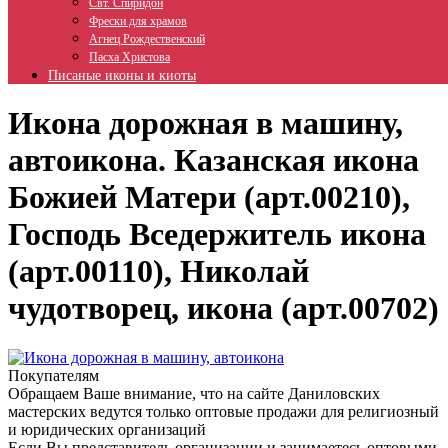
Свт. Спиридон
Фрески для храмов
Агнец Рождественский
Пасха Христова
Писаные иконы и киоты
Икона дорожная в машину,
автоикона. Казанская икона
Божией Матери (арт.00210),
Господь Вседержитель икона
(арт.00110), Николай
чудотворец, икона (арт.00702)
Покупателям
Обращаем Ваше внимание, что на сайте Даниловских
мастерских ведутся только оптовые продажи для религиозный
и юридических организаций
Если Вы представитель организации и занимаетесь оптовыми