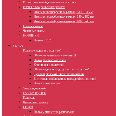
Икона с молитвой дорожная на пластике
Иконы в посеребренных рамках
Иконы в посеребренных рамках, 88 х 104 мм
Иконы в посеребренных рамках, 140 х 180 мм
Иконы в посеребренных рамках, 180 х 240 мм
Писаные иконы
Чеканные иконы
НОВИНКИ
Новинки 2025
Разное
Кожаные изделия с молитвой
Обложки на паспорт с молитвой
Пояса ремни с молитвой
Ключницы с молитвой
Обложка для авто документов с молитвой
Сумки и рюкзаки. Тиснение молитвой
Визитницы и обложки на проездной с молитвой
Пояса монашенские
Уголь кадильный
Елей освященный
Колокола
Куличи пасхальные
Скидки
Пояса монашеские распродажа