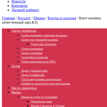
Новости
Контакты
Личный кабинет
Главная
/
Каталог
/
Иконы
/
Киоты и складни
/
Киот книжка
облегченный (арт.К3)
Свечи церковные
Свечи церковные станочные восковые
Свечи для домашней молитвы
Рождество Христово
Свечи венчальные
Свечи служебные
Свечи Иерусалимские
Свечи церковные воск 100%
Ладан
Ладан «Даниловский»
Ладан «Синайский»
Смола натуральная экзотическая
Олибанум смола босвеллии натуральная
Масло лампадное
Иконы
Иконы на доске по золочению
Венчальные пары
Иконы Спасителя и Троицы