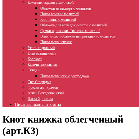
Кожаные изделия с молитвой
Обложки на паспорт с молитвой
Пояса ремни с молитвой
Ключницы с молитвой
Обложка для авто документов с молитвой
Сумки и рюкзаки. Тиснение молитвой
Визитницы и обложки на проездной с молитвой
Пояса монашенские
Уголь кадильный
Елей освященный
Колокола
Куличи пасхальные
Скидки
Пояса монашеские распродажа
Свт. Спиридон
Фрески для храмов
Агнец Рождественский
Пасха Христова
Писаные иконы и киоты
Киот книжка облегченный
(арт.К3)