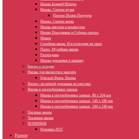
Иконы Божией Матери
Иконы. Святые мужи
Пророк Иоанн Предтеча
Иконы. Святые жены
Иконы ангелов и архангелов
Иконы Праздников и Соборы святых
Минеи
Семейная икона. Изготовление на заказ
Палех. Музейные иконы
Распродажа
Иконы дорожные в машину
Киоты и складни
Иконы для иконостаса заказать
Царские Врата. Иконы
Икона с молитвой дорожная на пластике
Иконы в посеребренных рамках
Иконы в посеребренных рамках, 88 х 104 мм
Иконы в посеребренных рамках, 140 х 180 мм
Иконы в посеребренных рамках, 180 х 240 мм
Писаные иконы
Чеканные иконы
НОВИНКИ
Новинки 2025
Разное