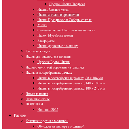
Пророк Иоанн Предтеча
Иконы. Святые жены
Иконы ангелов и архангелов
Иконы Праздников и Соборы святых
Минеи
Семейная икона. Изготовление на заказ
Палех. Музейные иконы
Распродажа
Иконы дорожные в машину
Киоты и складни
Иконы для иконостаса заказать
Царские Врата. Иконы
Икона с молитвой дорожная на пластике
Иконы в посеребренных рамках
Иконы в посеребренных рамках, 88 х 104 мм
Иконы в посеребренных рамках, 140 х 180 мм
Иконы в посеребренных рамках, 180 х 240 мм
Писаные иконы
Чеканные иконы
НОВИНКИ
Новинки 2025
Разное
Кожаные изделия с молитвой
Обложки на паспорт с молитвой