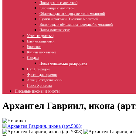
Пояса ремни с молитвой
Ключницы с молитвой
Обложка для авто документов с молитвой
Сумки и рюкзаки. Тиснение молитвой
Визитницы и обложки на проездной с молитвой
Пояса монашенские
Уголь кадильный
Елей освященный
Колокола
Куличи пасхальные
Скидки
Пояса монашеские распродажа
Свт. Спиридон
Фрески для храмов
Агнец Рождественский
Пасха Христова
Писаные иконы и киоты
Архангел Гавриил, икона (арт