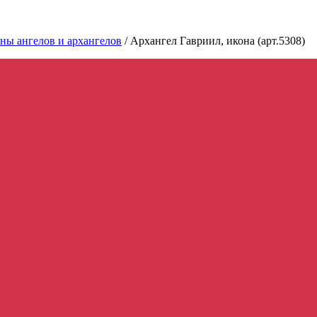
ны ангелов и архангелов
/
Архангел Гавриил, икона (арт.5308)