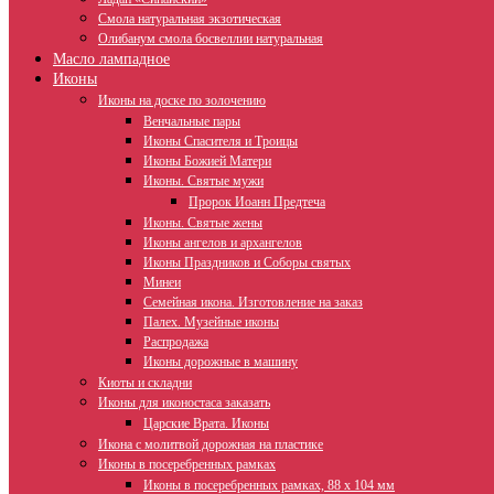
Смола натуральная экзотическая
Олибанум смола босвеллии натуральная
Масло лампадное
Иконы
Иконы на доске по золочению
Венчальные пары
Иконы Спасителя и Троицы
Иконы Божией Матери
Иконы. Святые мужи
Пророк Иоанн Предтеча
Иконы. Святые жены
Иконы ангелов и архангелов
Иконы Праздников и Соборы святых
Минеи
Семейная икона. Изготовление на заказ
Палех. Музейные иконы
Распродажа
Иконы дорожные в машину
Киоты и складни
Иконы для иконостаса заказать
Царские Врата. Иконы
Икона с молитвой дорожная на пластике
Иконы в посеребренных рамках
Иконы в посеребренных рамках, 88 х 104 мм