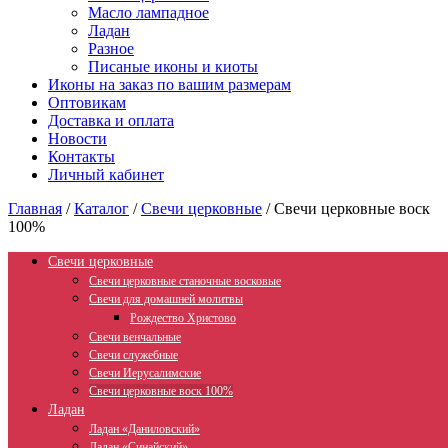
Масло лампадное
Ладан
Разное
Писаные иконы и киоты
Иконы на заказ по вашим размерам
Оптовикам
Доставка и оплата
Новости
Контакты
Личный кабинет
Главная
/
Каталог
/
Свечи церковные
/
Свечи церковные воск
100%
Свечи церковные
Свечи церковные станочные восковые
Свечи для домашней молитвы
Рождество Христово
Свечи венчальные
Свечи служебные
Свечи Иерусалимские
Свечи церковные воск 100%
Ладан
Ладан «Даниловский»
Ладан «Синайский»