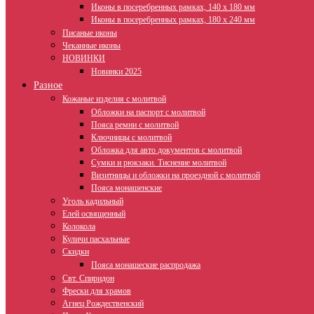
Иконы в посеребренных рамках, 140 х 180 мм
Иконы в посеребренных рамках, 180 х 240 мм
Писаные иконы
Чеканные иконы
НОВИНКИ
Новинки 2025
Разное
Кожаные изделия с молитвой
Обложки на паспорт с молитвой
Пояса ремни с молитвой
Ключницы с молитвой
Обложка для авто документов с молитвой
Сумки и рюкзаки. Тиснение молитвой
Визитницы и обложки на проездной с молитвой
Пояса монашенские
Уголь кадильный
Елей освященный
Колокола
Куличи пасхальные
Скидки
Пояса монашеские распродажа
Свт. Спиридон
Фрески для храмов
Агнец Рождественский