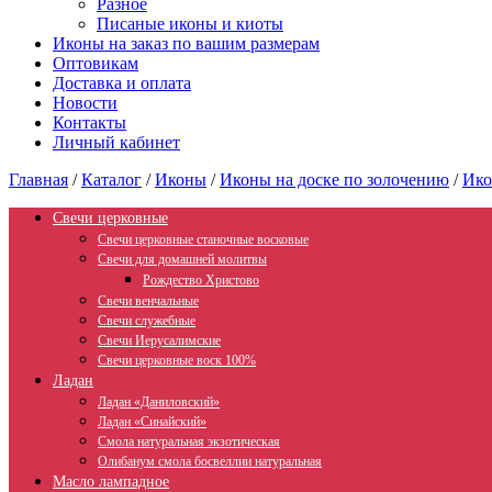
Разное
Писаные иконы и киоты
Иконы на заказ по вашим размерам
Оптовикам
Доставка и оплата
Новости
Контакты
Личный кабинет
Главная
/
Каталог
/
Иконы
/
Иконы на доске по золочению
/
Ико
Свечи церковные
Свечи церковные станочные восковые
Свечи для домашней молитвы
Рождество Христово
Свечи венчальные
Свечи служебные
Свечи Иерусалимские
Свечи церковные воск 100%
Ладан
Ладан «Даниловский»
Ладан «Синайский»
Смола натуральная экзотическая
Олибанум смола босвеллии натуральная
Масло лампадное