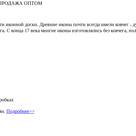
вки. ПРОДАЖА ОПТОМ
ти иконной доски. Древние иконы почти всегда имели ковчег - д
га. С конца 17 века многие иконы изготовлялись без ковчега, по
робках
ми.
Подробнее>>