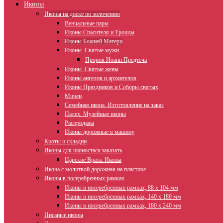
Иконы
Иконы на доске по золочению
Венчальные пары
Иконы Спасителя и Троицы
Иконы Божией Матери
Иконы. Святые мужи
Пророк Иоанн Предтеча
Иконы. Святые жены
Иконы ангелов и архангелов
Иконы Праздников и Соборы святых
Минеи
Семейная икона. Изготовление на заказ
Палех. Музейные иконы
Распродажа
Иконы дорожные в машину
Киоты и складни
Иконы для иконостаса заказать
Царские Врата. Иконы
Икона с молитвой дорожная на пластике
Иконы в посеребренных рамках
Иконы в посеребренных рамках, 88 х 104 мм
Иконы в посеребренных рамках, 140 х 180 мм
Иконы в посеребренных рамках, 180 х 240 мм
Писаные иконы