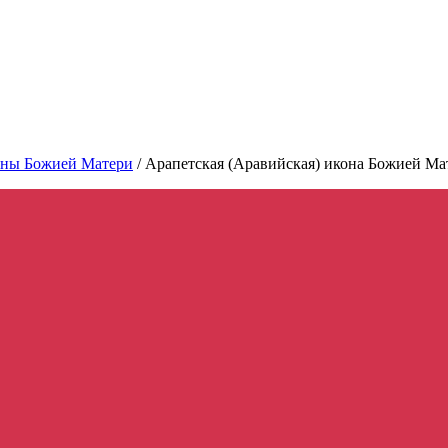
ны Божией Матери
/
Арапетская (Аравийская) икона Божией Мат