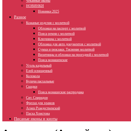
Чеканные иконы
НОВИНКИ
Новинки 2025
Разное
Кожаные изделия с молитвой
Обложки на паспорт с молитвой
Пояса ремни с молитвой
Ключницы с молитвой
Обложка для авто документов с молитвой
Сумки и рюкзаки. Тиснение молитвой
Визитницы и обложки на проездной с молитвой
Пояса монашенские
Уголь кадильный
Елей освященный
Колокола
Куличи пасхальные
Скидки
Пояса монашеские распродажа
Свт. Спиридон
Фрески для храмов
Агнец Рождественский
Пасха Христова
Писаные иконы и киоты