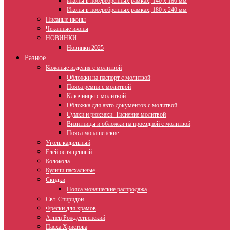
Иконы в посеребренных рамках, 140 х 180 мм
Иконы в посеребренных рамках, 180 х 240 мм
Писаные иконы
Чеканные иконы
НОВИНКИ
Новинки 2025
Разное
Кожаные изделия с молитвой
Обложки на паспорт с молитвой
Пояса ремни с молитвой
Ключницы с молитвой
Обложка для авто документов с молитвой
Сумки и рюкзаки. Тиснение молитвой
Визитницы и обложки на проездной с молитвой
Пояса монашенские
Уголь кадильный
Елей освященный
Колокола
Куличи пасхальные
Скидки
Пояса монашеские распродажа
Свт. Спиридон
Фрески для храмов
Агнец Рождественский
Пасха Христова