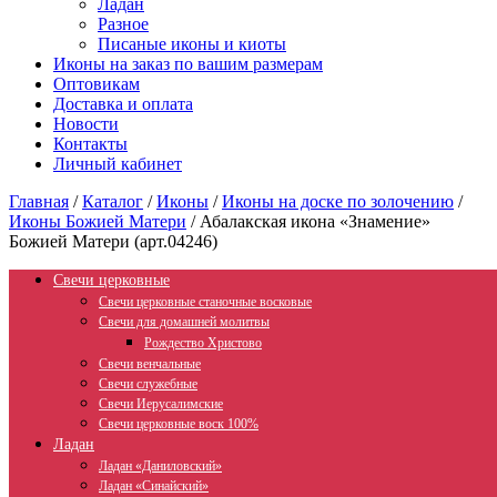
Ладан
Разное
Писаные иконы и киоты
Иконы на заказ по вашим размерам
Оптовикам
Доставка и оплата
Новости
Контакты
Личный кабинет
Главная
/
Каталог
/
Иконы
/
Иконы на доске по золочению
/
Иконы Божией Матери
/
Абалакская икона «Знамение»
Божией Матери (арт.04246)
Свечи церковные
Свечи церковные станочные восковые
Свечи для домашней молитвы
Рождество Христово
Свечи венчальные
Свечи служебные
Свечи Иерусалимские
Свечи церковные воск 100%
Ладан
Ладан «Даниловский»
Ладан «Синайский»