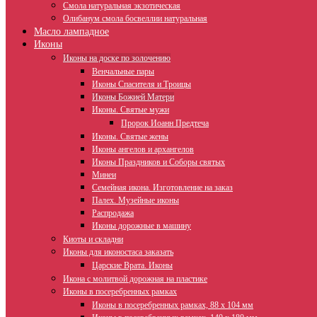
Смола натуральная экзотическая
Олибанум смола босвеллии натуральная
Масло лампадное
Иконы
Иконы на доске по золочению
Венчальные пары
Иконы Спасителя и Троицы
Иконы Божией Матери
Иконы. Святые мужи
Пророк Иоанн Предтеча
Иконы. Святые жены
Иконы ангелов и архангелов
Иконы Праздников и Соборы святых
Минеи
Семейная икона. Изготовление на заказ
Палех. Музейные иконы
Распродажа
Иконы дорожные в машину
Киоты и складни
Иконы для иконостаса заказать
Царские Врата. Иконы
Икона с молитвой дорожная на пластике
Иконы в посеребренных рамках
Иконы в посеребренных рамках, 88 х 104 мм