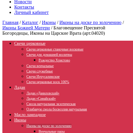
Новости
Контакты
Личный кабинет
Главная
/
Каталог
/
Иконы
/
Иконы на доске по золочению
/
Иконы Божией Матери
/
Благовещение Пресвятой
Богородицы, Иконы на Царские Врата (арт.04020)
Свечи церковные
Свечи церковные станочные восковые
Свечи для домашней молитвы
Рождество Христово
Свечи венчальные
Свечи служебные
Свечи Иерусалимские
Свечи церковные воск 100%
Ладан
Ладан «Даниловский»
Ладан «Синайский»
Смола натуральная экзотическая
Олибанум смола босвеллии натуральная
Масло лампадное
Иконы
Иконы на доске по золочению
Венчальные пары