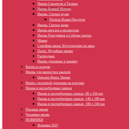
Иконы Спасителя и Троицы
Иконы Божией Матери
Иконы. Святые мужи
Пророк Иоанн Предтеча
Иконы. Святые жены
Иконы ангелов и архангелов
Иконы Праздников и Соборы святых
Минеи
Семейная икона. Изготовление на заказ
Палех. Музейные иконы
Распродажа
Иконы дорожные в машину
Киоты и складни
Иконы для иконостаса заказать
Царские Врата. Иконы
Икона с молитвой дорожная на пластике
Иконы в посеребренных рамках
Иконы в посеребренных рамках, 88 х 104 мм
Иконы в посеребренных рамках, 140 х 180 мм
Иконы в посеребренных рамках, 180 х 240 мм
Писаные иконы
Чеканные иконы
НОВИНКИ
Новинки 2025