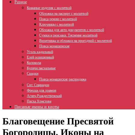
Разное
Кожаные изделия с молитвой
Обложки на паспорт с молитвой
Пояса ремни с молитвой
Ключницы с молитвой
Обложка для авто документов с молитвой
Сумки и рюкзаки. Тиснение молитвой
Визитницы и обложки на проездной с молитвой
Пояса монашенские
Уголь кадильный
Елей освященный
Колокола
Куличи пасхальные
Скидки
Пояса монашеские распродажа
Свт. Спиридон
Фрески для храмов
Агнец Рождественский
Пасха Христова
Писаные иконы и киоты
Благовещение Пресвятой
Богородицы, Иконы на