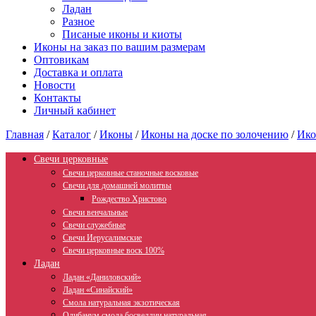
Ладан
Разное
Писаные иконы и киоты
Иконы на заказ по вашим размерам
Оптовикам
Доставка и оплата
Новости
Контакты
Личный кабинет
Главная
/
Каталог
/
Иконы
/
Иконы на доске по золочению
/
Ико
Свечи церковные
Свечи церковные станочные восковые
Свечи для домашней молитвы
Рождество Христово
Свечи венчальные
Свечи служебные
Свечи Иерусалимские
Свечи церковные воск 100%
Ладан
Ладан «Даниловский»
Ладан «Синайский»
Смола натуральная экзотическая
Олибанум смола босвеллии натуральная