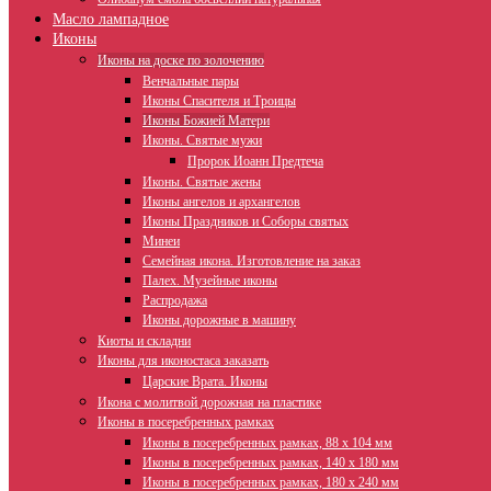
Масло лампадное
Иконы
Иконы на доске по золочению
Венчальные пары
Иконы Спасителя и Троицы
Иконы Божией Матери
Иконы. Святые мужи
Пророк Иоанн Предтеча
Иконы. Святые жены
Иконы ангелов и архангелов
Иконы Праздников и Соборы святых
Минеи
Семейная икона. Изготовление на заказ
Палех. Музейные иконы
Распродажа
Иконы дорожные в машину
Киоты и складни
Иконы для иконостаса заказать
Царские Врата. Иконы
Икона с молитвой дорожная на пластике
Иконы в посеребренных рамках
Иконы в посеребренных рамках, 88 х 104 мм
Иконы в посеребренных рамках, 140 х 180 мм
Иконы в посеребренных рамках, 180 х 240 мм