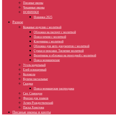
Писаные иконы
Чеканные иконы
НОВИНКИ
Новинки 2025
Разное
Кожаные изделия с молитвой
Обложки на паспорт с молитвой
Пояса ремни с молитвой
Ключницы с молитвой
Обложка для авто документов с молитвой
Сумки и рюкзаки. Тиснение молитвой
Визитницы и обложки на проездной с молитвой
Пояса монашенские
Уголь кадильный
Елей освященный
Колокола
Куличи пасхальные
Скидки
Пояса монашеские распродажа
Свт. Спиридон
Фрески для храмов
Агнец Рождественский
Пасха Христова
Писаные иконы и киоты