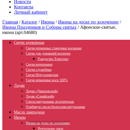
Новости
Контакты
Личный кабинет
Главная
/
Каталог
/
Иконы
/
Иконы на доске по золочению
/
Иконы Праздников и Соборы святых
/
Афонские-святые,
икона (арт.04680)
Свечи церковные
Свечи церковные станочные восковые
Свечи для домашней молитвы
Рождество Христово
Свечи венчальные
Свечи служебные
Свечи Иерусалимские
Свечи церковные воск 100%
Ладан
Ладан «Даниловский»
Ладан «Синайский»
Смола натуральная экзотическая
Олибанум смола босвеллии натуральная
Масло лампадное
Иконы
Иконы на доске по золочению
Венчальные пары