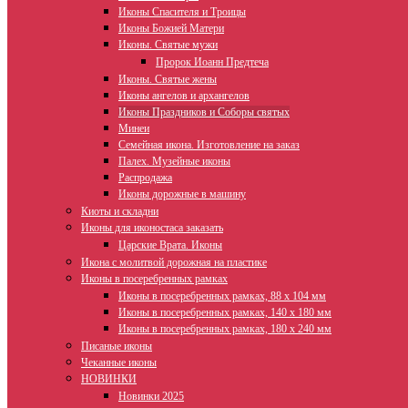
Иконы Спасителя и Троицы
Иконы Божией Матери
Иконы. Святые мужи
Пророк Иоанн Предтеча
Иконы. Святые жены
Иконы ангелов и архангелов
Иконы Праздников и Соборы святых
Минеи
Семейная икона. Изготовление на заказ
Палех. Музейные иконы
Распродажа
Иконы дорожные в машину
Киоты и складни
Иконы для иконостаса заказать
Царские Врата. Иконы
Икона с молитвой дорожная на пластике
Иконы в посеребренных рамках
Иконы в посеребренных рамках, 88 х 104 мм
Иконы в посеребренных рамках, 140 х 180 мм
Иконы в посеребренных рамках, 180 х 240 мм
Писаные иконы
Чеканные иконы
НОВИНКИ
Новинки 2025