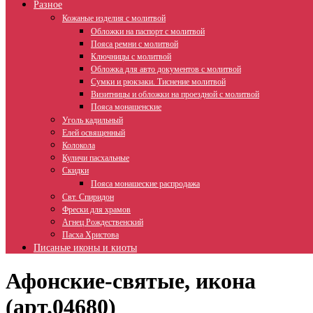
Разное
Кожаные изделия с молитвой
Обложки на паспорт с молитвой
Пояса ремни с молитвой
Ключницы с молитвой
Обложка для авто документов с молитвой
Сумки и рюкзаки. Тиснение молитвой
Визитницы и обложки на проездной с молитвой
Пояса монашенские
Уголь кадильный
Елей освященный
Колокола
Куличи пасхальные
Скидки
Пояса монашеские распродажа
Свт. Спиридон
Фрески для храмов
Агнец Рождественский
Пасха Христова
Писаные иконы и киоты
Афонские-святые, икона
(арт.04680)