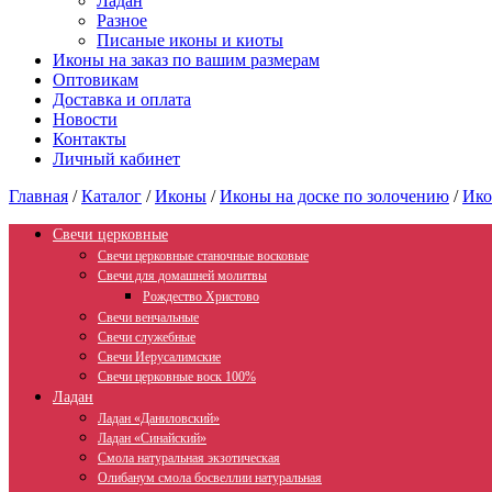
Ладан
Разное
Писаные иконы и киоты
Иконы на заказ по вашим размерам
Оптовикам
Доставка и оплата
Новости
Контакты
Личный кабинет
Главная
/
Каталог
/
Иконы
/
Иконы на доске по золочению
/
Ико
Свечи церковные
Свечи церковные станочные восковые
Свечи для домашней молитвы
Рождество Христово
Свечи венчальные
Свечи служебные
Свечи Иерусалимские
Свечи церковные воск 100%
Ладан
Ладан «Даниловский»
Ладан «Синайский»
Смола натуральная экзотическая
Олибанум смола босвеллии натуральная