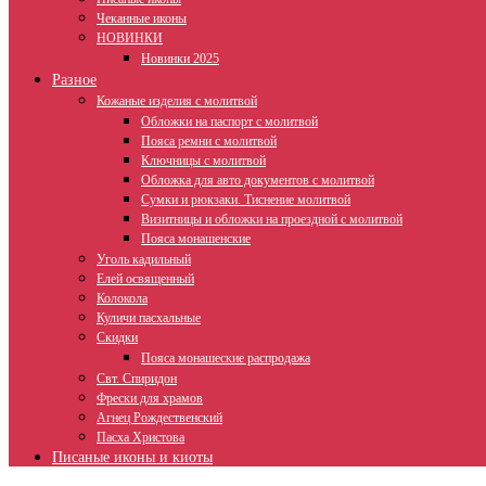
Чеканные иконы
НОВИНКИ
Новинки 2025
Разное
Кожаные изделия с молитвой
Обложки на паспорт с молитвой
Пояса ремни с молитвой
Ключницы с молитвой
Обложка для авто документов с молитвой
Сумки и рюкзаки. Тиснение молитвой
Визитницы и обложки на проездной с молитвой
Пояса монашенские
Уголь кадильный
Елей освященный
Колокола
Куличи пасхальные
Скидки
Пояса монашеские распродажа
Свт. Спиридон
Фрески для храмов
Агнец Рождественский
Пасха Христова
Писаные иконы и киоты