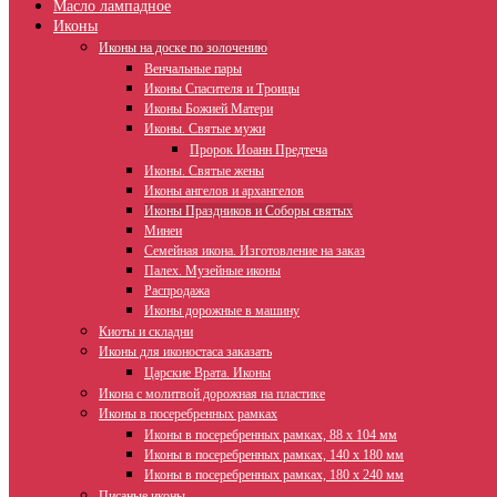
Масло лампадное
Иконы
Иконы на доске по золочению
Венчальные пары
Иконы Спасителя и Троицы
Иконы Божией Матери
Иконы. Святые мужи
Пророк Иоанн Предтеча
Иконы. Святые жены
Иконы ангелов и архангелов
Иконы Праздников и Соборы святых
Минеи
Семейная икона. Изготовление на заказ
Палех. Музейные иконы
Распродажа
Иконы дорожные в машину
Киоты и складни
Иконы для иконостаса заказать
Царские Врата. Иконы
Икона с молитвой дорожная на пластике
Иконы в посеребренных рамках
Иконы в посеребренных рамках, 88 х 104 мм
Иконы в посеребренных рамках, 140 х 180 мм
Иконы в посеребренных рамках, 180 х 240 мм
Писаные иконы