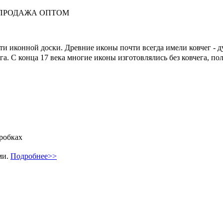
вки. ПРОДАЖА ОПТОМ
ти иконной доски. Древние иконы почти всегда имели ковчег - д
га. С конца 17 века многие иконы изготовлялись без ковчега, по
робках
ми.
Подробнее>>