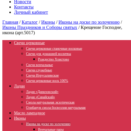
Новости
Контакты
Личный кабинет
Главная
/
Каталог
/
Иконы
/
Иконы на доске по золочению
/
Иконы Праздников и Соборы святых
/
Крещение Господне,
икона (арт.5017)
Свечи церковные
Свечи церковные станочные восковые
Свечи для домашней молитвы
Рождество Христово
Свечи венчальные
Свечи служебные
Свечи Иерусалимские
Свечи церковные воск 100%
Ладан
Ладан «Даниловский»
Ладан «Синайский»
Смола натуральная экзотическая
Олибанум смола босвеллии натуральная
Масло лампадное
Иконы
Иконы на доске по золочению
Венчальные пары