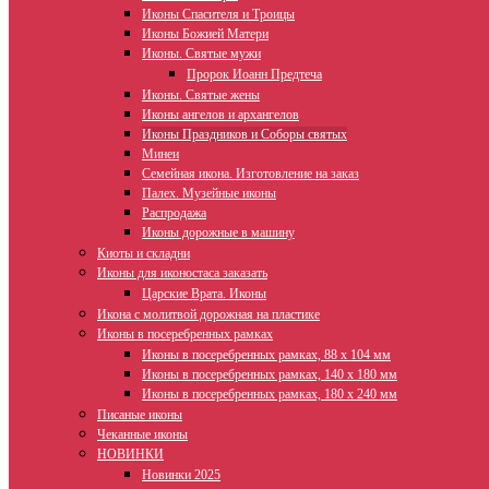
Иконы Спасителя и Троицы
Иконы Божией Матери
Иконы. Святые мужи
Пророк Иоанн Предтеча
Иконы. Святые жены
Иконы ангелов и архангелов
Иконы Праздников и Соборы святых
Минеи
Семейная икона. Изготовление на заказ
Палех. Музейные иконы
Распродажа
Иконы дорожные в машину
Киоты и складни
Иконы для иконостаса заказать
Царские Врата. Иконы
Икона с молитвой дорожная на пластике
Иконы в посеребренных рамках
Иконы в посеребренных рамках, 88 х 104 мм
Иконы в посеребренных рамках, 140 х 180 мм
Иконы в посеребренных рамках, 180 х 240 мм
Писаные иконы
Чеканные иконы
НОВИНКИ
Новинки 2025