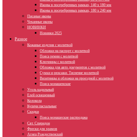
Иконы в посеребренных рамках, 140 х 180 мм
Иконы в посеребренных рамках, 180 х 240 мм
Писаные иконы
Чеканные иконы
НОВИНКИ
Новинки 2025
Разное
Кожаные изделия с молитвой
Обложки на паспорт с молитвой
Пояса ремни с молитвой
Ключницы с молитвой
Обложка для авто документов с молитвой
Сумки и рюкзаки. Тиснение молитвой
Визитницы и обложки на проездной с молитвой
Пояса монашенские
Уголь кадильный
Елей освященный
Колокола
Куличи пасхальные
Скидки
Пояса монашеские распродажа
Свт. Спиридон
Фрески для храмов
Агнец Рождественский