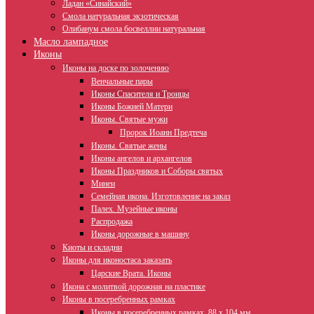
Ладан «Синайский»
Смола натуральная экзотическая
Олибанум смола босвеллии натуральная
Масло лампадное
Иконы
Иконы на доске по золочению
Венчальные пары
Иконы Спасителя и Троицы
Иконы Божией Матери
Иконы. Святые мужи
Пророк Иоанн Предтеча
Иконы. Святые жены
Иконы ангелов и архангелов
Иконы Праздников и Соборы святых
Минеи
Семейная икона. Изготовление на заказ
Палех. Музейные иконы
Распродажа
Иконы дорожные в машину
Киоты и складни
Иконы для иконостаса заказать
Царские Врата. Иконы
Икона с молитвой дорожная на пластике
Иконы в посеребренных рамках
Иконы в посеребренных рамках, 88 х 104 мм