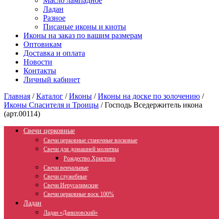
Масло лампадное
Ладан
Разное
Писаные иконы и киоты
Иконы на заказ по вашим размерам
Оптовикам
Доставка и оплата
Новости
Контакты
Личный кабинет
Главная
/
Каталог
/
Иконы
/
Иконы на доске по золочению
/
Иконы Спасителя и Троицы
/
Господь Вседержитель икона
(арт.00114)
Свечи церковные
Свечи церковные станочные восковые
Свечи для домашней молитвы
Рождество Христово
Свечи венчальные
Свечи служебные
Свечи Иерусалимские
Свечи церковные воск 100%
Ладан
Ладан «Даниловский»