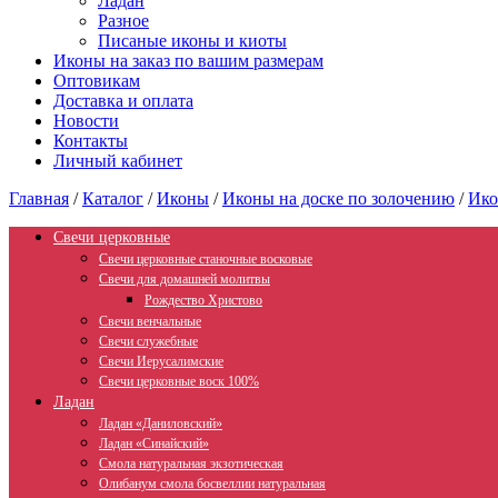
Ладан
Разное
Писаные иконы и киоты
Иконы на заказ по вашим размерам
Оптовикам
Доставка и оплата
Новости
Контакты
Личный кабинет
Главная
/
Каталог
/
Иконы
/
Иконы на доске по золочению
/
Ико
Свечи церковные
Свечи церковные станочные восковые
Свечи для домашней молитвы
Рождество Христово
Свечи венчальные
Свечи служебные
Свечи Иерусалимские
Свечи церковные воск 100%
Ладан
Ладан «Даниловский»
Ладан «Синайский»
Смола натуральная экзотическая
Олибанум смола босвеллии натуральная