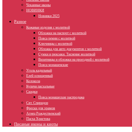
Чеканные иконы
НОВИНКИ
Новинки 2025
Разное
Кожаные изделия с молитвой
Обложки на паспорт с молитвой
Пояса ремни с молитвой
Ключницы с молитвой
Обложка для авто документов с молитвой
Сумки и рюкзаки. Тиснение молитвой
Визитницы и обложки на проездной с молитвой
Пояса монашенские
Уголь кадильный
Елей освященный
Колокола
Куличи пасхальные
Скидки
Пояса монашеские распродажа
Свт. Спиридон
Фрески для храмов
Агнец Рождественский
Пасха Христова
Писаные иконы и киоты