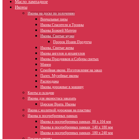
Масло лампадное
Иконы
Иконы на доске по золочению
Венчальные пары
Иконы Спасителя и Троицы
Иконы Божией Матери
Иконы. Святые мужи
Пророк Иоанн Предтеча
Иконы. Святые жены
Иконы ангелов и архангелов
Иконы Праздников и Соборы святых
Минеи
Семейная икона. Изготовление на заказ
Палех. Музейные иконы
Распродажа
Иконы дорожные в машину
Киоты и складни
Иконы для иконостаса заказать
Царские Врата. Иконы
Икона с молитвой дорожная на пластике
Иконы в посеребренных рамках
Иконы в посеребренных рамках, 88 х 104 мм
Иконы в посеребренных рамках, 140 х 180 мм
Иконы в посеребренных рамках, 180 х 240 мм
Писаные иконы