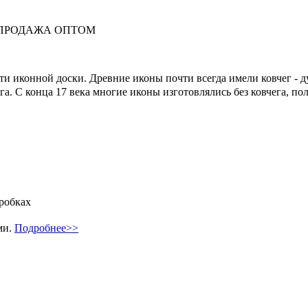
вки. ПРОДАЖА ОПТОМ
ти иконной доски. Древние иконы почти всегда имели ковчег - д
га. С конца 17 века многие иконы изготовлялись без ковчега, по
робках
ми.
Подробнее>>