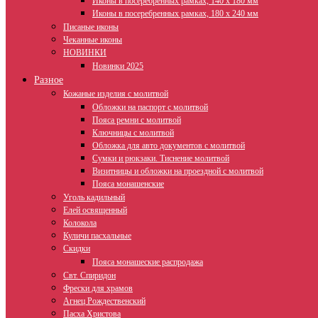
Иконы в посеребренных рамках, 140 х 180 мм
Иконы в посеребренных рамках, 180 х 240 мм
Писаные иконы
Чеканные иконы
НОВИНКИ
Новинки 2025
Разное
Кожаные изделия с молитвой
Обложки на паспорт с молитвой
Пояса ремни с молитвой
Ключницы с молитвой
Обложка для авто документов с молитвой
Сумки и рюкзаки. Тиснение молитвой
Визитницы и обложки на проездной с молитвой
Пояса монашенские
Уголь кадильный
Елей освященный
Колокола
Куличи пасхальные
Скидки
Пояса монашеские распродажа
Свт. Спиридон
Фрески для храмов
Агнец Рождественский
Пасха Христова