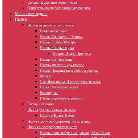
Смола натуральная экзотическая
Олибанум смола босвеллии натуральная
Масло лампадное
Иконы
Иконы на доске по золочению
Венчальные пары
Иконы Спасителя и Троицы
Иконы Божией Матери
Иконы. Святые мужи
Пророк Иоанн Предтеча
Иконы. Святые жены
Иконы ангелов и архангелов
Иконы Праздников и Соборы святых
Минеи
Семейная икона. Изготовление на заказ
Палех. Музейные иконы
Распродажа
Иконы дорожные в машину
Киоты и складни
Иконы для иконостаса заказать
Царские Врата. Иконы
Икона с молитвой дорожная на пластике
Иконы в посеребренных рамках
Иконы в посеребренных рамках, 88 х 104 мм