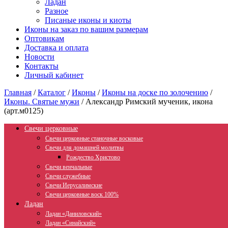
Ладан
Разное
Писаные иконы и киоты
Иконы на заказ по вашим размерам
Оптовикам
Доставка и оплата
Новости
Контакты
Личный кабинет
Главная
/
Каталог
/
Иконы
/
Иконы на доске по золочению
/
Иконы. Святые мужи
/
Александр Римский мученик, икона
(арт.м0125)
Свечи церковные
Свечи церковные станочные восковые
Свечи для домашней молитвы
Рождество Христово
Свечи венчальные
Свечи служебные
Свечи Иерусалимские
Свечи церковные воск 100%
Ладан
Ладан «Даниловский»
Ладан «Синайский»