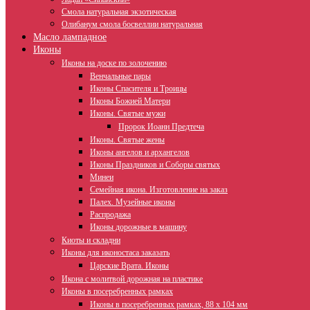
Смола натуральная экзотическая
Олибанум смола босвеллии натуральная
Масло лампадное
Иконы
Иконы на доске по золочению
Венчальные пары
Иконы Спасителя и Троицы
Иконы Божией Матери
Иконы. Святые мужи
Пророк Иоанн Предтеча
Иконы. Святые жены
Иконы ангелов и архангелов
Иконы Праздников и Соборы святых
Минеи
Семейная икона. Изготовление на заказ
Палех. Музейные иконы
Распродажа
Иконы дорожные в машину
Киоты и складни
Иконы для иконостаса заказать
Царские Врата. Иконы
Икона с молитвой дорожная на пластике
Иконы в посеребренных рамках
Иконы в посеребренных рамках, 88 х 104 мм