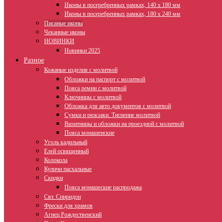
Иконы в посеребренных рамках, 140 х 180 мм
Иконы в посеребренных рамках, 180 х 240 мм
Писаные иконы
Чеканные иконы
НОВИНКИ
Новинки 2025
Разное
Кожаные изделия с молитвой
Обложки на паспорт с молитвой
Пояса ремни с молитвой
Ключницы с молитвой
Обложка для авто документов с молитвой
Сумки и рюкзаки. Тиснение молитвой
Визитницы и обложки на проездной с молитвой
Пояса монашенские
Уголь кадильный
Елей освященный
Колокола
Куличи пасхальные
Скидки
Пояса монашеские распродажа
Свт. Спиридон
Фрески для храмов
Агнец Рождественский