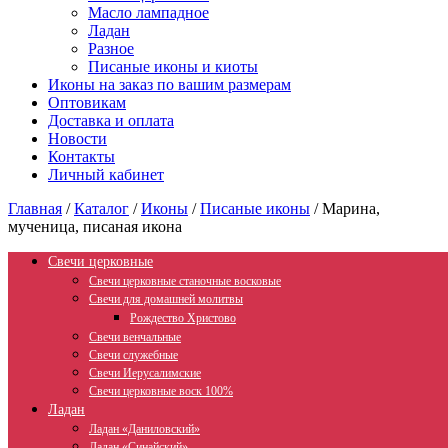
Масло лампадное
Ладан
Разное
Писаные иконы и киоты
Иконы на заказ по вашим размерам
Оптовикам
Доставка и оплата
Новости
Контакты
Личный кабинет
Главная
/
Каталог
/
Иконы
/
Писаные иконы
/
Марина,
мученица, писаная икона
Свечи церковные
Свечи церковные станочные восковые
Свечи для домашней молитвы
Рождество Христово
Свечи венчальные
Свечи служебные
Свечи Иерусалимские
Свечи церковные воск 100%
Ладан
Ладан «Даниловский»
Ладан «Синайский»