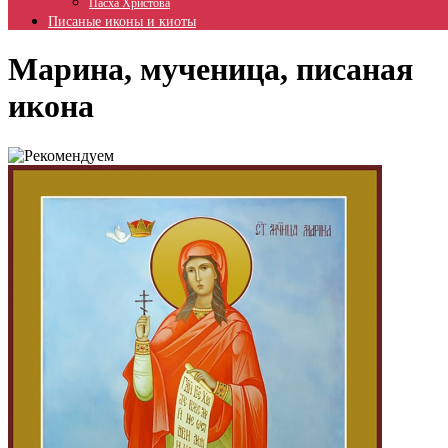
Пасха Христова
Писаные иконы и киоты
Марина, мученица, писаная
икона