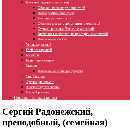
Кожаные изделия с молитвой
Обложки на паспорт с молитвой
Пояса ремни с молитвой
Ключницы с молитвой
Обложка для авто документов с молитвой
Сумки и рюкзаки. Тиснение молитвой
Визитницы и обложки на проездной с молитвой
Пояса монашенские
Уголь кадильный
Елей освященный
Колокола
Куличи пасхальные
Скидки
Пояса монашеские распродажа
Свт. Спиридон
Фрески для храмов
Агнец Рождественский
Пасха Христова
Писаные иконы и киоты
Сергий Радонежский,
преподобный, (семейная)