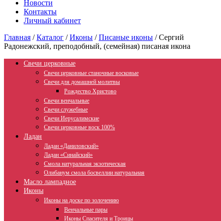
Новости
Контакты
Личный кабинет
Главная
/
Каталог
/
Иконы
/
Писаные иконы
/
Сергий
Радонежский, преподобный, (семейная) писаная икона
Свечи церковные
Свечи церковные станочные восковые
Свечи для домашней молитвы
Рождество Христово
Свечи венчальные
Свечи служебные
Свечи Иерусалимские
Свечи церковные воск 100%
Ладан
Ладан «Даниловский»
Ладан «Синайский»
Смола натуральная экзотическая
Олибанум смола босвеллии натуральная
Масло лампадное
Иконы
Иконы на доске по золочению
Венчальные пары
Иконы Спасителя и Троицы