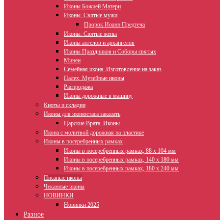
Иконы Божией Матери
Иконы. Святые мужи
Пророк Иоанн Предтеча
Иконы. Святые жены
Иконы ангелов и архангелов
Иконы Праздников и Соборы святых
Минеи
Семейная икона. Изготовление на заказ
Палех. Музейные иконы
Распродажа
Иконы дорожные в машину
Киоты и складни
Иконы для иконостаса заказать
Царские Врата. Иконы
Икона с молитвой дорожная на пластике
Иконы в посеребренных рамках
Иконы в посеребренных рамках, 88 х 104 мм
Иконы в посеребренных рамках, 140 х 180 мм
Иконы в посеребренных рамках, 180 х 240 мм
Писаные иконы
Чеканные иконы
НОВИНКИ
Новинки 2025
Разное