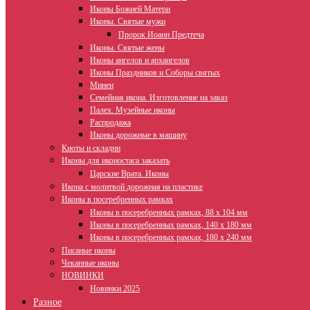
Иконы Божией Матери
Иконы. Святые мужи
Пророк Иоанн Предтеча
Иконы. Святые жены
Иконы ангелов и архангелов
Иконы Праздников и Соборы святых
Минеи
Семейная икона. Изготовление на заказ
Палех. Музейные иконы
Распродажа
Иконы дорожные в машину
Киоты и складни
Иконы для иконостаса заказать
Царские Врата. Иконы
Икона с молитвой дорожная на пластике
Иконы в посеребренных рамках
Иконы в посеребренных рамках, 88 х 104 мм
Иконы в посеребренных рамках, 140 х 180 мм
Иконы в посеребренных рамках, 180 х 240 мм
Писаные иконы
Чеканные иконы
НОВИНКИ
Новинки 2025
Разное