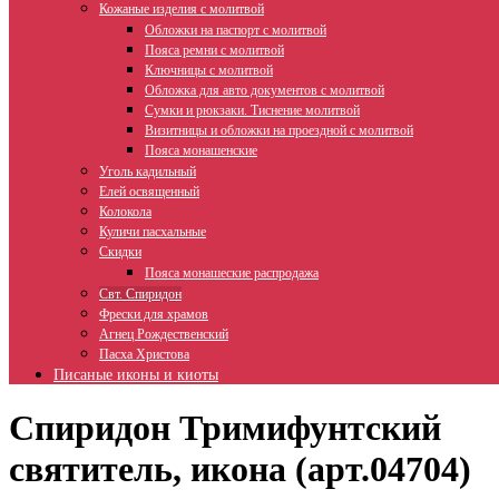
Кожаные изделия с молитвой
Обложки на паспорт с молитвой
Пояса ремни с молитвой
Ключницы с молитвой
Обложка для авто документов с молитвой
Сумки и рюкзаки. Тиснение молитвой
Визитницы и обложки на проездной с молитвой
Пояса монашенские
Уголь кадильный
Елей освященный
Колокола
Куличи пасхальные
Скидки
Пояса монашеские распродажа
Свт. Спиридон
Фрески для храмов
Агнец Рождественский
Пасха Христова
Писаные иконы и киоты
Спиридон Тримифунтский
святитель, икона (арт.04704)