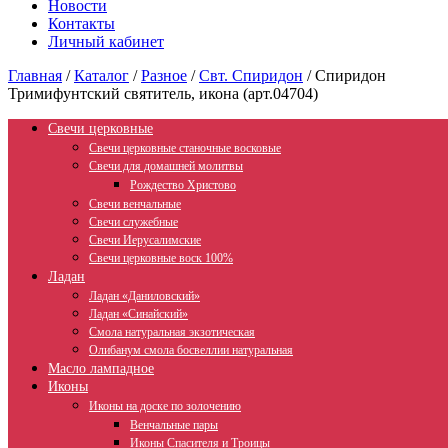
Новости
Контакты
Личный кабинет
Главная
/
Каталог
/
Разное
/
Свт. Спиридон
/
Спиридон
Тримифунтский святитель, икона (арт.04704)
Свечи церковные
Свечи церковные станочные восковые
Свечи для домашней молитвы
Рождество Христово
Свечи венчальные
Свечи служебные
Свечи Иерусалимские
Свечи церковные воск 100%
Ладан
Ладан «Даниловский»
Ладан «Синайский»
Смола натуральная экзотическая
Олибанум смола босвеллии натуральная
Масло лампадное
Иконы
Иконы на доске по золочению
Венчальные пары
Иконы Спасителя и Троицы