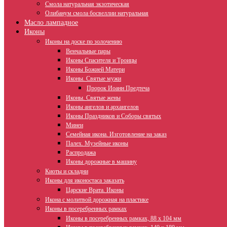
Смола натуральная экзотическая
Олибанум смола босвеллии натуральная
Масло лампадное
Иконы
Иконы на доске по золочению
Венчальные пары
Иконы Спасителя и Троицы
Иконы Божией Матери
Иконы. Святые мужи
Пророк Иоанн Предтеча
Иконы. Святые жены
Иконы ангелов и архангелов
Иконы Праздников и Соборы святых
Минеи
Семейная икона. Изготовление на заказ
Палех. Музейные иконы
Распродажа
Иконы дорожные в машину
Киоты и складни
Иконы для иконостаса заказать
Царские Врата. Иконы
Икона с молитвой дорожная на пластике
Иконы в посеребренных рамках
Иконы в посеребренных рамках, 88 х 104 мм