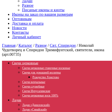
Ладан
Разное
Писаные иконы и киоты
Иконы на заказ по вашим размерам
Оптовикам
Доставка и оплата
Новости
Контакты
Личный кабинет
Главная
/
Каталог
/
Разное
/
Свт. Спиридон
/
Николай
Чудотворец и Спиридон Тримифунтский, святители, икона
(арт.00735)
Свечи церковные
Свечи церковные станочные восковые
Свечи для домашней молитвы
Рождество Христово
Свечи венчальные
Свечи служебные
Свечи Иерусалимские
Свечи церковные воск 100%
Ладан
Ладан «Даниловский»
Ладан «Синайский»