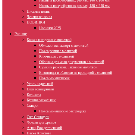
Иконы в посеребренных рамках, 140 х 180 мм
Иконы в посеребренных рамках, 180 х 240 мм
Писаные иконы
Чеканные иконы
НОВИНКИ
Новинки 2025
Разное
Кожаные изделия с молитвой
Обложки на паспорт с молитвой
Пояса ремни с молитвой
Ключницы с молитвой
Обложка для авто документов с молитвой
Сумки и рюкзаки. Тиснение молитвой
Визитницы и обложки на проездной с молитвой
Пояса монашенские
Уголь кадильный
Елей освященный
Колокола
Куличи пасхальные
Скидки
Пояса монашеские распродажа
Свт. Спиридон
Фрески для храмов
Агнец Рождественский
Пасха Христова