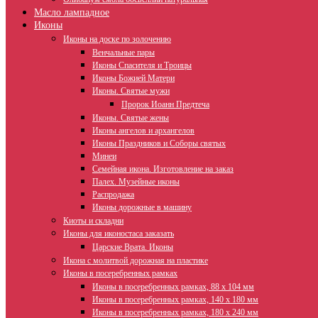
Масло лампадное
Иконы
Иконы на доске по золочению
Венчальные пары
Иконы Спасителя и Троицы
Иконы Божией Матери
Иконы. Святые мужи
Пророк Иоанн Предтеча
Иконы. Святые жены
Иконы ангелов и архангелов
Иконы Праздников и Соборы святых
Минеи
Семейная икона. Изготовление на заказ
Палех. Музейные иконы
Распродажа
Иконы дорожные в машину
Киоты и складни
Иконы для иконостаса заказать
Царские Врата. Иконы
Икона с молитвой дорожная на пластике
Иконы в посеребренных рамках
Иконы в посеребренных рамках, 88 х 104 мм
Иконы в посеребренных рамках, 140 х 180 мм
Иконы в посеребренных рамках, 180 х 240 мм