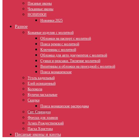
Писаные иконы
Чеканные иконы
НОВИНКИ
Новинки 2025
Разное
Кожаные изделия с молитвой
Обложки на паспорт с молитвой
Пояса ремни с молитвой
Ключницы с молитвой
Обложка для авто документов с молитвой
Сумки и рюкзаки. Тиснение молитвой
Визитницы и обложки на проездной с молитвой
Пояса монашенские
Уголь кадильный
Елей освященный
Колокола
Куличи пасхальные
Скидки
Пояса монашеские распродажа
Свт. Спиридон
Фрески для храмов
Агнец Рождественский
Пасха Христова
Писаные иконы и киоты