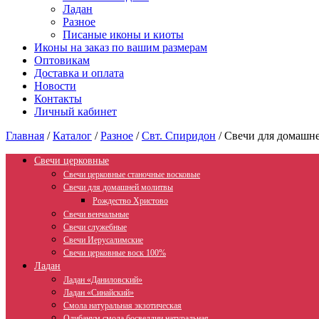
Ладан
Разное
Писаные иконы и киоты
Иконы на заказ по вашим размерам
Оптовикам
Доставка и оплата
Новости
Контакты
Личный кабинет
Главная
/
Каталог
/
Разное
/
Свт. Спиридон
/
Свечи для домашн
Свечи церковные
Свечи церковные станочные восковые
Свечи для домашней молитвы
Рождество Христово
Свечи венчальные
Свечи служебные
Свечи Иерусалимские
Свечи церковные воск 100%
Ладан
Ладан «Даниловский»
Ладан «Синайский»
Смола натуральная экзотическая
Олибанум смола босвеллии натуральная