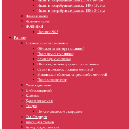
Иконы в посеребренных рамках, 88 х 104 мм
Иконы в посеребренных рамках, 140 х 180 мм
Иконы в посеребренных рамках, 180 х 240 мм
Писаные иконы
Чеканные иконы
НОВИНКИ
Новинки 2025
Разное
Кожаные изделия с молитвой
Обложки на паспорт с молитвой
Пояса ремни с молитвой
Ключницы с молитвой
Обложка для авто документов с молитвой
Сумки и рюкзаки. Тиснение молитвой
Визитницы и обложки на проездной с молитвой
Пояса монашенские
Уголь кадильный
Елей освященный
Колокола
Куличи пасхальные
Скидки
Пояса монашеские распродажа
Свт. Спиридон
Фрески для храмов
Агнец Рождественский