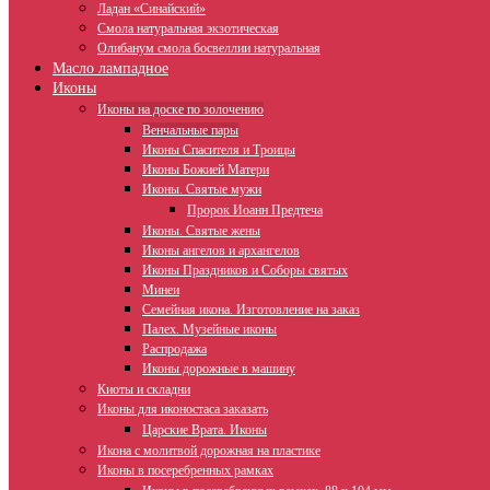
Ладан «Синайский»
Смола натуральная экзотическая
Олибанум смола босвеллии натуральная
Масло лампадное
Иконы
Иконы на доске по золочению
Венчальные пары
Иконы Спасителя и Троицы
Иконы Божией Матери
Иконы. Святые мужи
Пророк Иоанн Предтеча
Иконы. Святые жены
Иконы ангелов и архангелов
Иконы Праздников и Соборы святых
Минеи
Семейная икона. Изготовление на заказ
Палех. Музейные иконы
Распродажа
Иконы дорожные в машину
Киоты и складни
Иконы для иконостаса заказать
Царские Врата. Иконы
Икона с молитвой дорожная на пластике
Иконы в посеребренных рамках