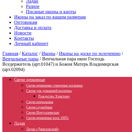
Ладан
Разное
Писаные иконы и киоты
Иконы на заказ по вашим размерам
Оптовикам
Доставка и оплата
Новости
Контакты
Личный кабинет
Главная
/
Каталог
/
Иконы
/
Иконы на доске по золочению
/
Венчальные пары
/
Венчальная пара икон Господь
Вседержитель (арт.01047) и Божия Матерь Владимирская
(арт.02094)
Свечи церковные
Свечи церковные станочные восковые
Свечи для домашней молитвы
Рождество Христово
Свечи венчальные
Свечи служебные
Свечи Иерусалимские
Свечи церковные воск 100%
Ладан
Ладан «Даниловский»