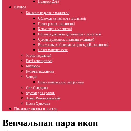
Новинки 2025
Разное
Кожаные изделия с молитвой
Обложки на паспорт с молитвой
Пояса ремни с молитвой
Ключницы с молитвой
Обложка для авто документов с молитвой
Сумки и рюкзаки. Тиснение молитвой
Визитницы и обложки на проездной с молитвой
Пояса монашенские
Уголь кадильный
Елей освященный
Колокола
Куличи пасхальные
Скидки
Пояса монашеские распродажа
Свт. Спиридон
Фрески для храмов
Агнец Рождественский
Пасха Христова
Писаные иконы и киоты
Венчальная пара икон