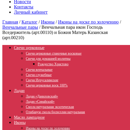
Новости
Контакты
Личный кабинет
Главная
/
Каталог
/
Иконы
/
Иконы на доске по золочению
/
Венчальные пары
/
Венчальная пара икон Господь
Вседержитель (арт.00110) и Божия Матерь Казанская
(арт.00210)
Свечи церковные
Свечи церковные станочные восковые
Свечи для домашней молитвы
Рождество Христово
Свечи венчальные
Свечи служебные
Свечи Иерусалимские
Свечи церковные воск 100%
Ладан
Ладан «Даниловский»
Ладан «Синайский»
Смола натуральная экзотическая
Олибанум смола босвеллии натуральная
Масло лампадное
Иконы
Иконы на доске по золочению