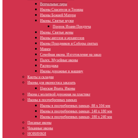
Венчальные пары
Иконы Спасителя и Троицы
Иконы Божией Матери
Иконы. Святые мужи
Пророк Иоанн Предтеча
Иконы. Святые жены
Иконы ангелов и архангелов
Иконы Праздников и Соборы святых
Минеи
Семейная икона. Изготовление на заказ
Палех. Музейные иконы
Распродажа
Иконы дорожные в машину
Киоты и складни
Иконы для иконостаса заказать
Царские Врата. Иконы
Икона с молитвой дорожная на пластике
Иконы в посеребренных рамках
Иконы в посеребренных рамках, 88 х 104 мм
Иконы в посеребренных рамках, 140 х 180 мм
Иконы в посеребренных рамках, 180 х 240 мм
Писаные иконы
Чеканные иконы
НОВИНКИ