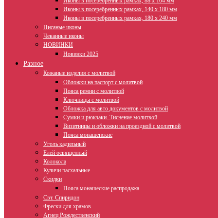
Иконы в посеребренных рамках, 88 х 104 мм
Иконы в посеребренных рамках, 140 х 180 мм
Иконы в посеребренных рамках, 180 х 240 мм
Писаные иконы
Чеканные иконы
НОВИНКИ
Новинки 2025
Разное
Кожаные изделия с молитвой
Обложки на паспорт с молитвой
Пояса ремни с молитвой
Ключницы с молитвой
Обложка для авто документов с молитвой
Сумки и рюкзаки. Тиснение молитвой
Визитницы и обложки на проездной с молитвой
Пояса монашенские
Уголь кадильный
Елей освященный
Колокола
Куличи пасхальные
Скидки
Пояса монашеские распродажа
Свт. Спиридон
Фрески для храмов
Агнец Рождественский