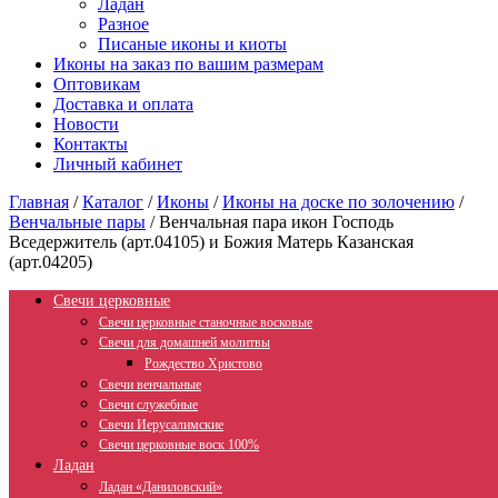
Ладан
Разное
Писаные иконы и киоты
Иконы на заказ по вашим размерам
Оптовикам
Доставка и оплата
Новости
Контакты
Личный кабинет
Главная
/
Каталог
/
Иконы
/
Иконы на доске по золочению
/
Венчальные пары
/
Венчальная пара икон Господь
Вседержитель (арт.04105) и Божия Матерь Казанская
(арт.04205)
Свечи церковные
Свечи церковные станочные восковые
Свечи для домашней молитвы
Рождество Христово
Свечи венчальные
Свечи служебные
Свечи Иерусалимские
Свечи церковные воск 100%
Ладан
Ладан «Даниловский»