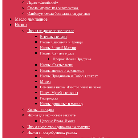
Ладан «Синайский»
Смола натуральная экзотическая
Олибанум смола босвеллии натуральная
Масло лампадное
Иконы
Иконы на доске по золочению
Венчальные пары
Иконы Спасителя и Троицы
Иконы Божией Матери
Иконы. Святые мужи
Пророк Иоанн Предтеча
Иконы. Святые жены
Иконы ангелов и архангелов
Иконы Праздников и Соборы святых
Минеи
Семейная икона. Изготовление на заказ
Палех. Музейные иконы
Распродажа
Иконы дорожные в машину
Киоты и складни
Иконы для иконостаса заказать
Царские Врата. Иконы
Икона с молитвой дорожная на пластике
Иконы в посеребренных рамках