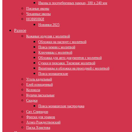
Иконы в посеребренных рамках, 180 х 240 мм
Писаные иконы
Чеканные иконы
НОВИНКИ
Новинки 2025
Разное
Кожаные изделия с молитвой
Обложки на паспорт с молитвой
Пояса ремни с молитвой
Ключницы с молитвой
Обложка для авто документов с молитвой
Сумки и рюкзаки. Тиснение молитвой
Визитницы и обложки на проездной с молитвой
Пояса монашенские
Уголь кадильный
Елей освященный
Колокола
Куличи пасхальные
Скидки
Пояса монашеские распродажа
Свт. Спиридон
Фрески для храмов
Агнец Рождественский
Пасха Христова