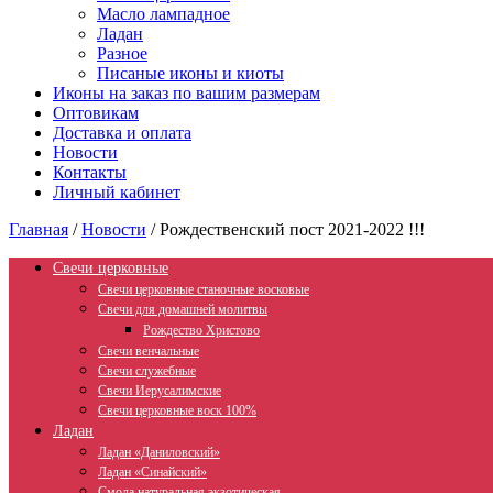
Масло лампадное
Ладан
Разное
Писаные иконы и киоты
Иконы на заказ по вашим размерам
Оптовикам
Доставка и оплата
Новости
Контакты
Личный кабинет
Главная
/
Новости
/
Рождественский пост 2021-2022 !!!
Свечи церковные
Свечи церковные станочные восковые
Свечи для домашней молитвы
Рождество Христово
Свечи венчальные
Свечи служебные
Свечи Иерусалимские
Свечи церковные воск 100%
Ладан
Ладан «Даниловский»
Ладан «Синайский»
Смола натуральная экзотическая