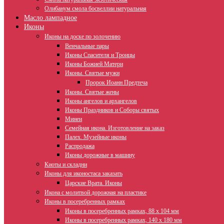
Олибанум смола босвеллии натуральная
Масло лампадное
Иконы
Иконы на доске по золочению
Венчальные пары
Иконы Спасителя и Троицы
Иконы Божией Матери
Иконы. Святые мужи
Пророк Иоанн Предтеча
Иконы. Святые жены
Иконы ангелов и архангелов
Иконы Праздников и Соборы святых
Минеи
Семейная икона. Изготовление на заказ
Палех. Музейные иконы
Распродажа
Иконы дорожные в машину
Киоты и складни
Иконы для иконостаса заказать
Царские Врата. Иконы
Икона с молитвой дорожная на пластике
Иконы в посеребренных рамках
Иконы в посеребренных рамках, 88 х 104 мм
Иконы в посеребренных рамках, 140 х 180 мм